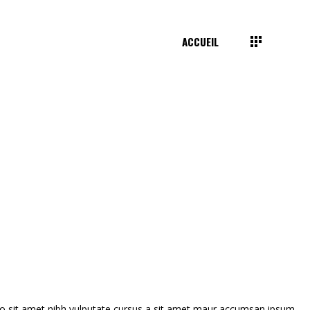
ACCUEIL
dio sit amet nibh vulputate cursus a sit amet maur accumsan ipsum