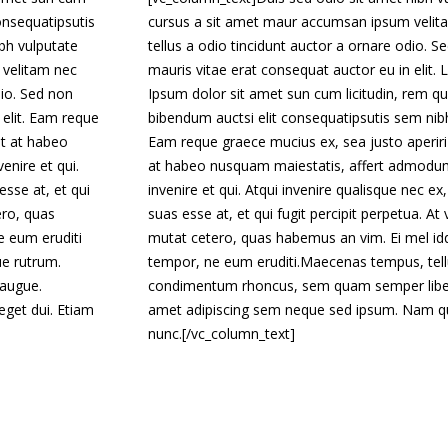
consequatipsutis
cursus a sit amet maur accumsan ipsum velit
ibh vulputate
tellus a odio tincidunt auctor a ornare odio. S
 velitam nec
mauris vitae erat consequat auctor eu in elit.
dio. Sed non
Ipsum dolor sit amet sun cum licitudin, rem qu
 elit. Eam reque
bibendum auctsi elit consequatipsutis sem nibh 
it at habeo
Eam reque graece mucius ex, sea justo aperiri 
nire et qui.
at habeo nusquam maiestatis, affert admodu
esse at, et qui
invenire et qui. Atqui invenire qualisque nec ex,
ero, quas
suas esse at, et qui fugit percipit perpetua. At
e eum eruditi
mutat cetero, quas habemus an vim. Ei mel id
ue rutrum.
tempor, ne eum eruditi.Maecenas tempus, tell
 augue.
condimentum rhoncus, sem quam semper liber
 eget dui. Etiam
amet adipiscing sem neque sed ipsum. Nam 
nunc.[/vc_column_text]