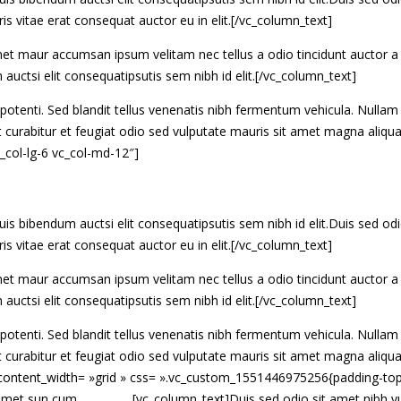
is vitae erat consequat auctor eu in elit.[/vc_column_text]
met maur accumsan ipsum velitam nec tellus a odio tincidunt auctor a
auctsi elit consequatipsutis sem nibh id elit.[/vc_column_text]
potenti. Sed blandit tellus venenatis nibh fermentum vehicula. Nullam 
curabitur et feugiat odio sed vulputate mauris sit amet magna aliqu
_col-lg-6 vc_col-md-12″]
is bibendum auctsi elit consequatipsutis sem nibh id elit.Duis sed o
is vitae erat consequat auctor eu in elit.[/vc_column_text]
met maur accumsan ipsum velitam nec tellus a odio tincidunt auctor a
auctsi elit consequatipsutis sem nibh id elit.[/vc_column_text]
potenti. Sed blandit tellus venenatis nibh fermentum vehicula. Nullam 
curabitur et feugiat odio sed vulputate mauris sit amet magna aliqu
content_width= »grid » css= ».vc_custom_1551446975256{padding-top:
 amet sun cum
[vc_column_text]Duis sed odio sit amet nibh v