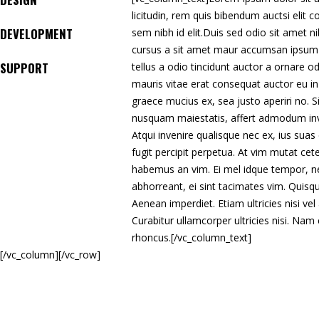
licitudin, rem quis bibendum auctsi elit 
DEVELOPMENT
sem nibh id elit.Duis sed odio sit amet n
cursus a sit amet maur accumsan ipsum
SUPPORT
tellus a odio tincidunt auctor a ornare o
mauris vitae erat consequat auctor eu in
graece mucius ex, sea justo aperiri no. S
nusquam maiestatis, affert admodum inve
Atqui invenire qualisque nec ex, ius suas 
fugit percipit perpetua. At vim mutat cet
habemus an vim. Ei mel idque tempor, n
abhorreant, ei sint tacimates vim. Quisq
Aenean imperdiet. Etiam ultricies nisi vel
Curabitur ullamcorper ultricies nisi. Nam
rhoncus.[/vc_column_text]
[/vc_column][/vc_row]