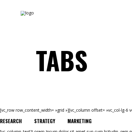
TABS
[vc_row row_content_width= »grid »][vc_column offset= »vc_col-lg-6 
RESEARCH
STRATEGY
MARKETING
[vc_column_text]Lorem Ipsum dolor sit amet sun cum licitudin, rem qu