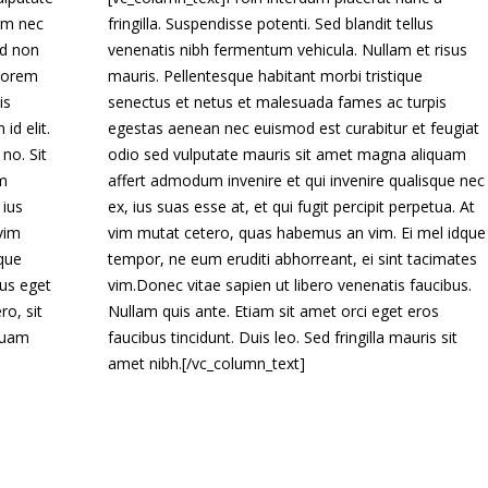
am nec
fringilla. Suspendisse potenti. Sed blandit tellus
ed non
venenatis nibh fermentum vehicula. Nullam et risus
 Lorem
mauris. Pellentesque habitant morbi tristique
is
senectus et netus et malesuada fames ac turpis
id elit.
egestas aenean nec euismod est curabitur et feugiat
no. Sit
odio sed vulputate mauris sit amet magna aliquam
m
affert admodum invenire et qui invenire qualisque nec
 ius
ex, ius suas esse at, et qui fugit percipit perpetua. At
 vim
vim mutat cetero, quas habemus an vim. Ei mel idque
que
tempor, ne eum eruditi abhorreant, ei sint tacimates
us eget
vim.Donec vitae sapien ut libero venenatis faucibus.
o, sit
Nullam quis ante. Etiam sit amet orci eget eros
quam
faucibus tincidunt. Duis leo. Sed fringilla mauris sit
amet nibh.[/vc_column_text]