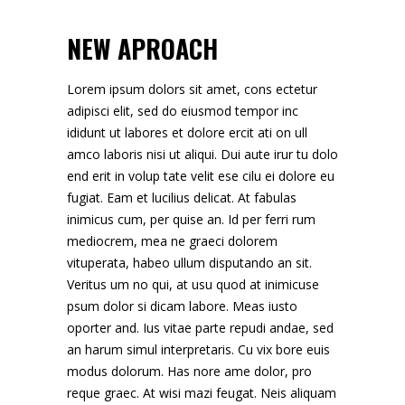
NEW APROACH
Lorem ipsum dolors sit amet, cons ectetur
adipisci elit, sed do eiusmod tempor inc
ididunt ut labores et dolore ercit ati on ull
amco laboris nisi ut aliqui. Dui aute irur tu dolo
end erit in volup tate velit ese cilu ei dolore eu
fugiat. Eam et lucilius delicat. At fabulas
inimicus cum, per quise an. Id per ferri rum
mediocrem, mea ne graeci dolorem
vituperata, habeo ullum disputando an sit.
Veritus um no qui, at usu quod at inimicuse
psum dolor si dicam labore. Meas iusto
oporter and. Ius vitae parte repudi andae, sed
an harum simul interpretaris. Cu vix bore euis
modus dolorum. Has nore ame dolor, pro
reque graec. At wisi mazi feugat. Neis aliquam