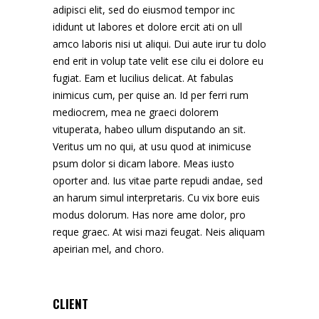
adipisci elit, sed do eiusmod tempor inc
ididunt ut labores et dolore ercit ati on ull
amco laboris nisi ut aliqui. Dui aute irur tu dolo
end erit in volup tate velit ese cilu ei dolore eu
fugiat. Eam et lucilius delicat. At fabulas
inimicus cum, per quise an. Id per ferri rum
mediocrem, mea ne graeci dolorem
vituperata, habeo ullum disputando an sit.
Veritus um no qui, at usu quod at inimicuse
psum dolor si dicam labore. Meas iusto
oporter and. Ius vitae parte repudi andae, sed
an harum simul interpretaris. Cu vix bore euis
modus dolorum. Has nore ame dolor, pro
reque graec. At wisi mazi feugat. Neis aliquam
apeirian mel, and choro.
CLIENT