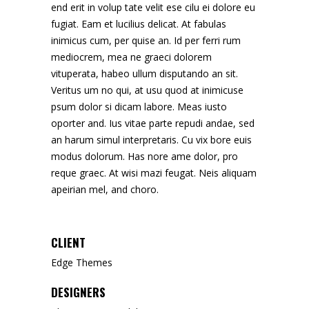
end erit in volup tate velit ese cilu ei dolore eu
fugiat. Eam et lucilius delicat. At fabulas
inimicus cum, per quise an. Id per ferri rum
mediocrem, mea ne graeci dolorem
vituperata, habeo ullum disputando an sit.
Veritus um no qui, at usu quod at inimicuse
psum dolor si dicam labore. Meas iusto
oporter and. Ius vitae parte repudi andae, sed
an harum simul interpretaris. Cu vix bore euis
modus dolorum. Has nore ame dolor, pro
reque graec. At wisi mazi feugat. Neis aliquam
apeirian mel, and choro.
CLIENT
Edge Themes
DESIGNERS