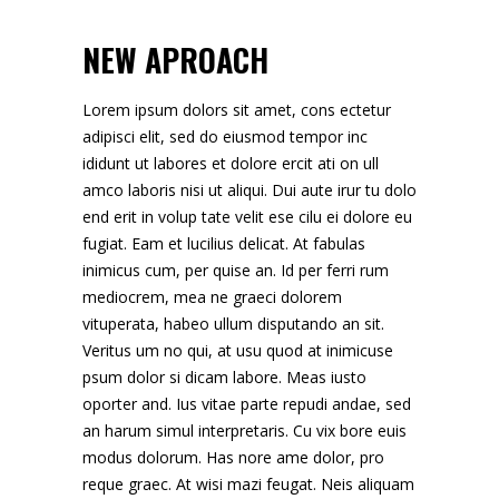
NEW APROACH
Lorem ipsum dolors sit amet, cons ectetur
adipisci elit, sed do eiusmod tempor inc
ididunt ut labores et dolore ercit ati on ull
amco laboris nisi ut aliqui. Dui aute irur tu dolo
end erit in volup tate velit ese cilu ei dolore eu
fugiat. Eam et lucilius delicat. At fabulas
inimicus cum, per quise an. Id per ferri rum
mediocrem, mea ne graeci dolorem
vituperata, habeo ullum disputando an sit.
Veritus um no qui, at usu quod at inimicuse
psum dolor si dicam labore. Meas iusto
oporter and. Ius vitae parte repudi andae, sed
an harum simul interpretaris. Cu vix bore euis
modus dolorum. Has nore ame dolor, pro
reque graec. At wisi mazi feugat. Neis aliquam