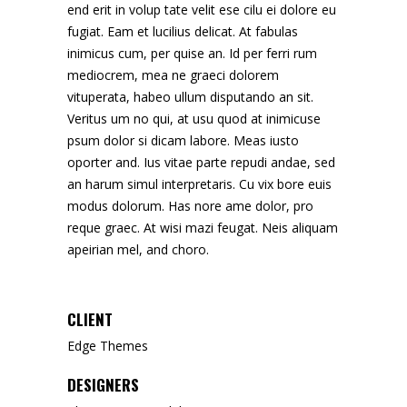
end erit in volup tate velit ese cilu ei dolore eu
fugiat. Eam et lucilius delicat. At fabulas
inimicus cum, per quise an. Id per ferri rum
mediocrem, mea ne graeci dolorem
vituperata, habeo ullum disputando an sit.
Veritus um no qui, at usu quod at inimicuse
psum dolor si dicam labore. Meas iusto
oporter and. Ius vitae parte repudi andae, sed
an harum simul interpretaris. Cu vix bore euis
modus dolorum. Has nore ame dolor, pro
reque graec. At wisi mazi feugat. Neis aliquam
apeirian mel, and choro.
CLIENT
Edge Themes
DESIGNERS