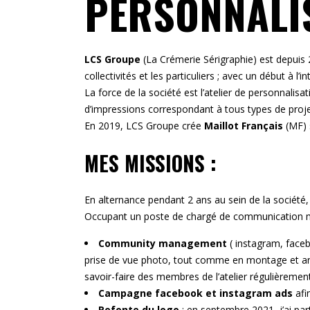
PERSONNALI
LCS Groupe
(La Crémerie Sérigraphie) est depuis 20
collectivités et les particuliers ; avec un début à l’in
La force de la société est l’atelier de personnali
d’impressions correspondant à tous types de proje
En 2019, LCS Groupe crée
Maillot Français
(MF) 
MES MISSIONS :
En alternance pendant 2 ans au sein de la société, 
Occupant un poste de chargé de communication me
Community management
( instagram, faceb
prise de vue photo, tout comme en montage et anim
savoir-faire des membres de l’atelier régulièremen
Campagne facebook et instagram ads
afin
Refonte du logo
: en septembre 2021, j’ai par