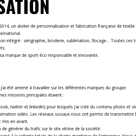
SATION
14, un atelier de personnalisation et fabrication française de textile 
ternational.
sation intégré : sérigraphie, broderie, sublimation, flocage… Toutes ce
ts.
sa marque de sport éco responsable et innovante.
j’ai été amené à travailler sur les différentes marques du groupe.
s missions principales étaient :
ook, twitter et linkedin) pour lesquels j’ai créé du contenu photo et 
ation vidéo. Les réseaux sociaux nous ont permis de transmettre les 
t mis en avant.
 de générer du trafic sur le site vitrine de la société.
ticipé à la refonte totale de la charte graphique de l’entreprise. Nous